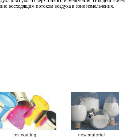
духа для сухого сверхтонкого измельчения. Под действием
ению восходящим потоком воздуха в зоне измельчения.