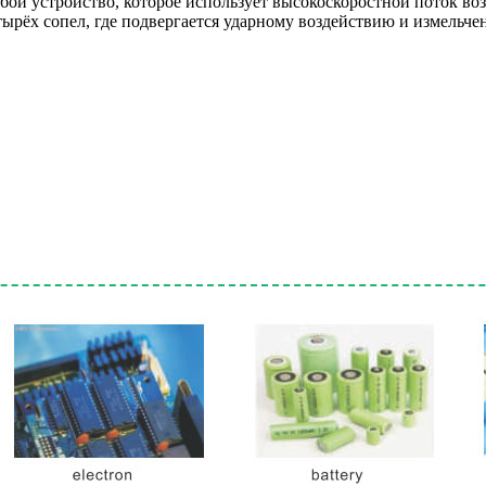
ой устройство, которое использует высокоскоростной поток воз
етырёх сопел, где подвергается ударному воздействию и измельч