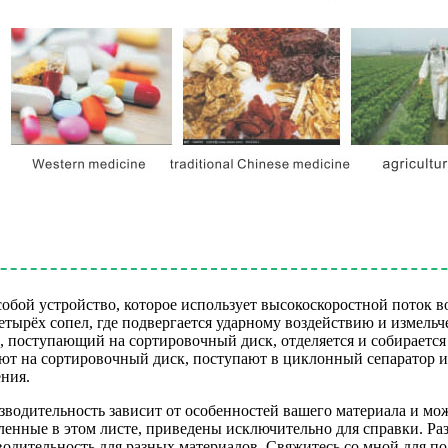
бой устройство, которое использует высокоскоростной поток во
четырёх сопел, где подвергается ударному воздействию и измель
поступающий на сортировочный диск, отделяется и собирается 
ют на сортировочный диск, поступают в циклонный сепаратор и 
ения.
оизводительность зависит от особенностей вашего материала и м
ленные в этом листе, приведены исключительно для справки. Ра
водительность для разных материалов. Свяжитесь со мной для 