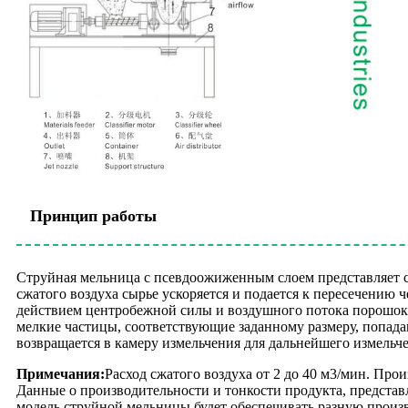
Принцип работы
Струйная мельница с псевдоожиженным слоем представляет со
сжатого воздуха сырье ускоряется и подается к пересечению 
действием центробежной силы и воздушного потока порошок, 
мелкие частицы, соответствующие заданному размеру, попада
возвращается в камеру измельчения для дальнейшего измельч
Примечания:
Расход сжатого воздуха от 2 до 40 м3/мин. Пр
Данные о производительности и тонкости продукта, представ
модель струйной мельницы будет обеспечивать разную произ