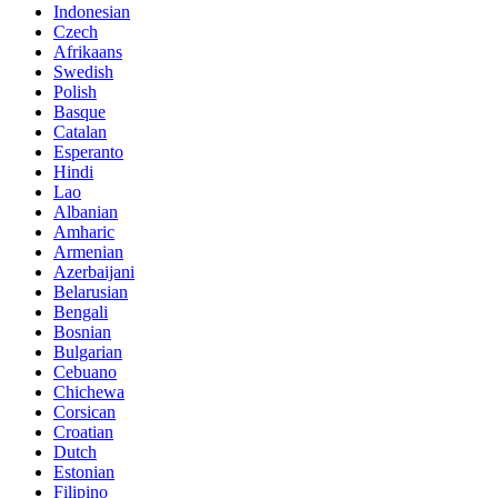
Indonesian
Czech
Afrikaans
Swedish
Polish
Basque
Catalan
Esperanto
Hindi
Lao
Albanian
Amharic
Armenian
Azerbaijani
Belarusian
Bengali
Bosnian
Bulgarian
Cebuano
Chichewa
Corsican
Croatian
Dutch
Estonian
Filipino