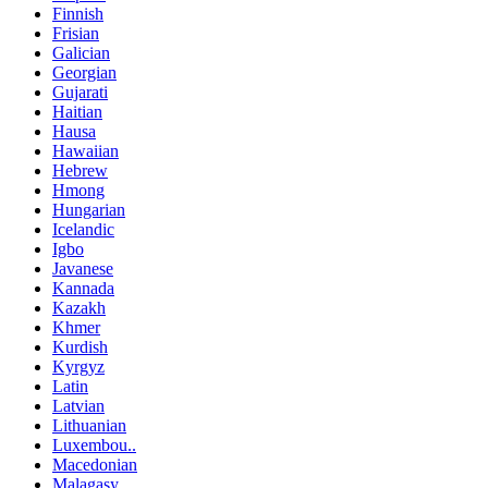
Finnish
Frisian
Galician
Georgian
Gujarati
Haitian
Hausa
Hawaiian
Hebrew
Hmong
Hungarian
Icelandic
Igbo
Javanese
Kannada
Kazakh
Khmer
Kurdish
Kyrgyz
Latin
Latvian
Lithuanian
Luxembou..
Macedonian
Malagasy