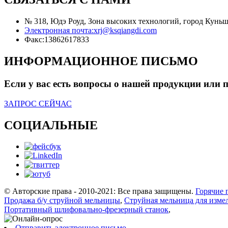
№ 318, Юдэ Роуд, Зона высоких технологий, город Куньш
Электронная почта:
xrj@ksqiangdi.com
Факс:
13862617833
ИНФОРМАЦИОННОЕ ПИСЬМО
Если у вас есть вопросы о нашей продукции или пр
ЗАПРОС СЕЙЧАС
СОЦИАЛЬНЫЕ
© Авторские права - 2010-2021: Все права защищены.
Горячие 
Продажа б/у струйной мельницы
,
Струйная мельница для изме
Портативный шлифовально-фрезерный станок
,
Отправить электронное письмо