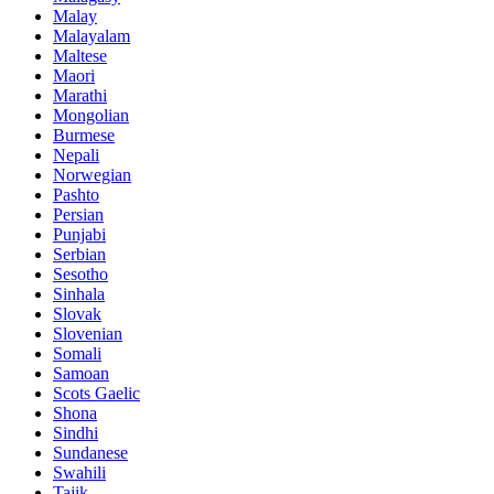
Malay
Malayalam
Maltese
Maori
Marathi
Mongolian
Burmese
Nepali
Norwegian
Pashto
Persian
Punjabi
Serbian
Sesotho
Sinhala
Slovak
Slovenian
Somali
Samoan
Scots Gaelic
Shona
Sindhi
Sundanese
Swahili
Tajik