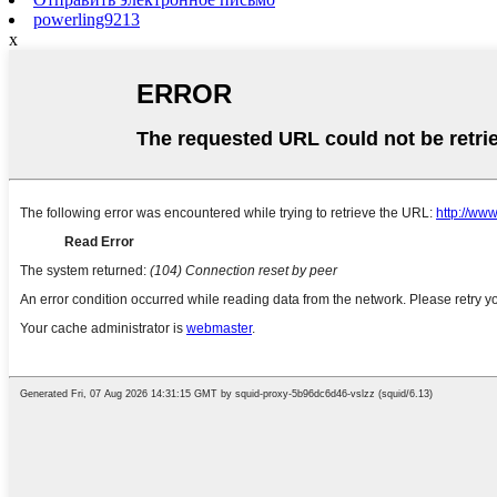
powerling9213
x