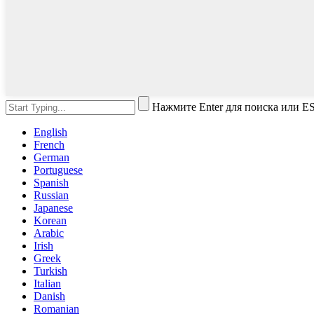
Нажмите Enter для поиска или ES
English
French
German
Portuguese
Spanish
Russian
Japanese
Korean
Arabic
Irish
Greek
Turkish
Italian
Danish
Romanian