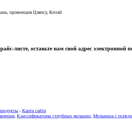
ань, провинция Цзянсу, Китай
айс-листе, оставьте нам свой адрес электронной п
продукты
-
Карта сайта
льчения
,
Классификаторы струйных мельниц
,
Мельница с псевд