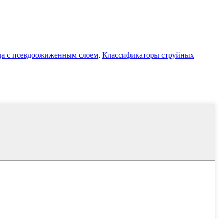
а с псевдоожиженным слоем
,
Классификаторы струйных