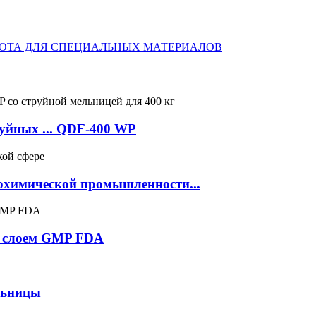
уйных ... QDF-400 WP
рохимической промышленности...
м слоем GMP FDA
льницы