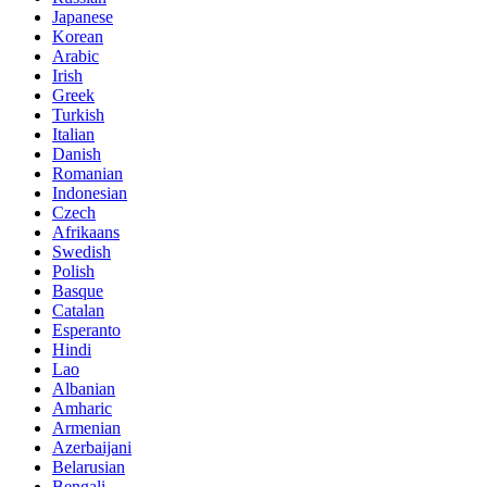
Japanese
Korean
Arabic
Irish
Greek
Turkish
Italian
Danish
Romanian
Indonesian
Czech
Afrikaans
Swedish
Polish
Basque
Catalan
Esperanto
Hindi
Lao
Albanian
Amharic
Armenian
Azerbaijani
Belarusian
Bengali