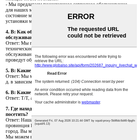
- Мы предлагаем пожизненное сервисное обслуживание
для наших машин после поставки и будем отслеживать
состояние машин с нашими клиентами после успешной
установки машин на заводах наших клиентов.
4. В: Как обучить наш персонал эксплуатации и
обслуживанию?
Ответ: Мы предоставим все необходимые подробные
технические изображения для обучения эксплуатации и
обслуживанию. Кроме того, наши специалисты по сборке
проведут обучение вашего персонала на месте.
5. В: Какие условия доставки вы предлагаете?
Ответ: Мы можем предложить условия FOB, CIF, CFR и т.
д. в зависимости от вашего запроса.
6. В: Какие условия оплаты вы принимаете?
Ответ: T/T, аккредитив по предъявлении и т. д.
7. Где находится ваша компания? Как можно её
посетить?
Ответ: Наша компания расположена в городе Куньшань,
провинция Цзянсу, Китай, это ближайший к Шанхаю
город. Вы можете прилететь напрямую в аэропорт Шанхая.
Мы можем встретить вас в аэропорту, на вокзале и т.д.