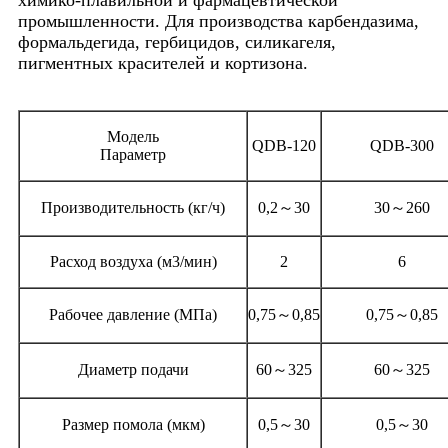
химико-плавильной и фармацевтической
промышленности. Для производства карбендазима,
формальдегида, гербицидов, силикагеля,
пигментных красителей и кортизона.
Модель
QDB-120
QDB-300
Параметр
Производительность (кг/ч)
0,2～30
30～260
Расход воздуха (м3/мин)
2
6
Рабочее давление (МПа)
0,75～0,85
0,75～0,85
Диаметр подачи
60～325
60～325
Размер помола (мкм)
0,5～30
0,5～30